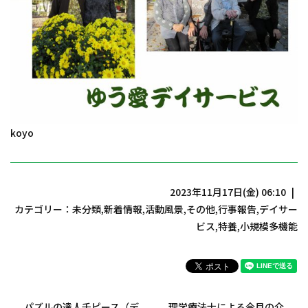
koyo
2023年11月17日(金) 06:10
カテゴリー：
未分類
,
新着情報
,
活動風景
,
その他
,
行事報告
,
デイサー
ビス
,
特養
,
小規模多機能
パズルの達人千ピース（デ
理学療法士による今月の介