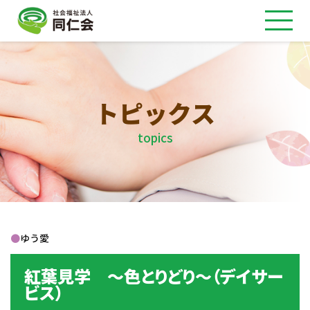
トピックス
topics
●
ゆう愛
紅葉見学 ～色とりどり～（デイサー
ビス）