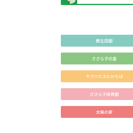
鶴生田園
ささら子の里
ケアハウスたかちほ
ささら子保育園
太陽の家