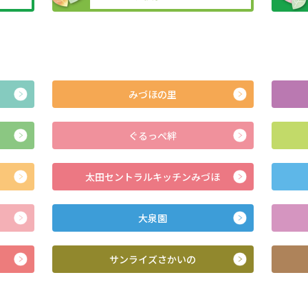
みづほの里
ぐるっぺ絆
太田セントラルキッチンみづほ
大泉園
サンライズさかいの