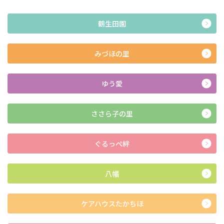
鶴生田園
みづほの里
ゆう愛
ささら子の里
ぐるっぺ絆
八幡
ケアハウスたかちほ