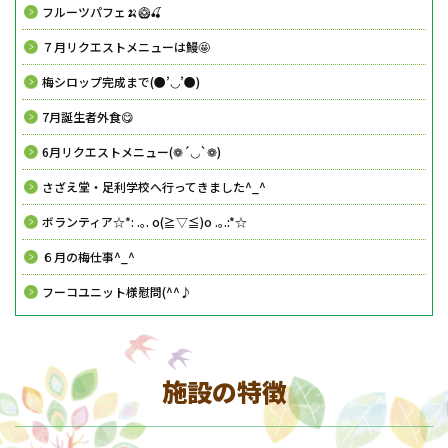
フルーツパフェ🍌🥝🍒
７月リクエストメニューは鰻🤩
梅シロップ完成まで(●’◡’●)
7月誕生者外食😋
6月リクエストメニュー(❁´◡`❁)
さざえ堂・足利学校へ行ってきました^_^
ボランティア☆*: .｡. o(≧▽≦)o .｡.:*☆
６月の梅仕事^_^
フーコユニット様慰問(^^♪
施設の特徴