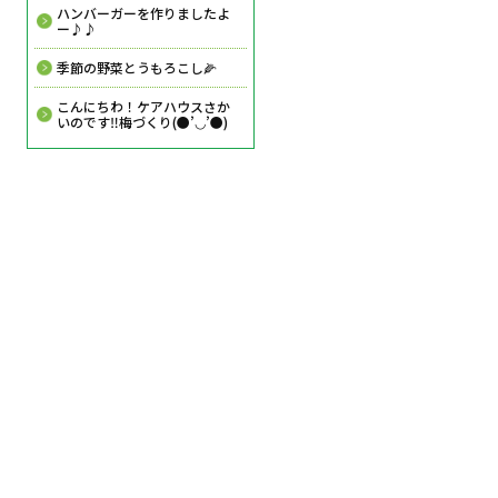
ハンバーガーを作りましたよ
ー♪♪
季節の野菜とうもろこし🌽
こんにちわ！ケアハウスさか
いのです‼️梅づくり(●’◡’●)