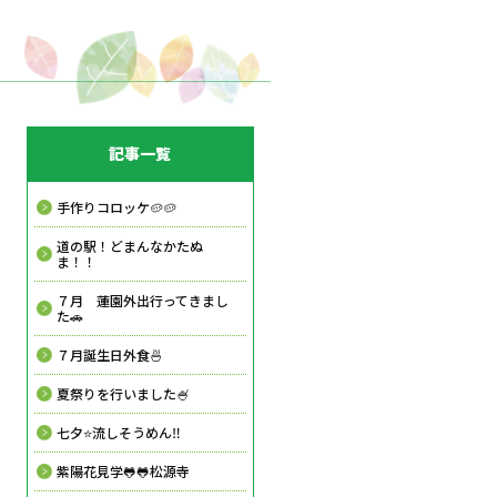
記事一覧
手作りコロッケ🥔🥔
道の駅！どまんなかたぬ
ま！！
７月 蓮園外出行ってきまし
た🚗
７月誕生日外食🍜
夏祭りを行いました🍧
七夕⭐流しそうめん‼️
紫陽花見学🐸🐸松源寺