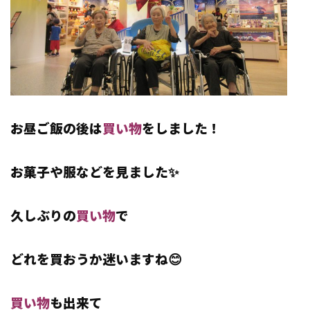
お昼ご飯の後は
買い物
をしました！
お菓子や服などを見ました✨
久しぶりの
買い物
で
どれを買おうか迷いますね😊
買い物
も出来て