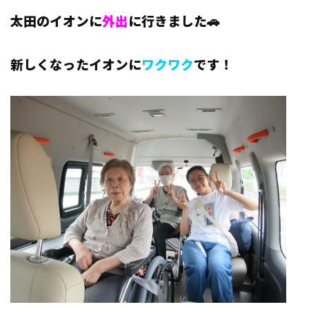
太田のイオンに
外出
に行きました🚗
新しくなったイオンに
ワクワク
です！