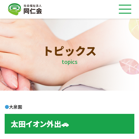
トピックス
topics
●
大泉園
太田イオン外出🚗