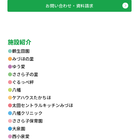
お問い合わせ・資料請求
施設紹介
鶴生田園
みづほの里
ゆう愛
ささら子の里
ぐるっぺ絆
八幡
ケアハウスたかちほ
太田セントラルキッチンみづほ
八幡クリニック
ささら子保育園
大泉園
西小泉愛