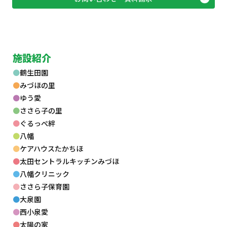
施設紹介
鶴生田園
みづほの里
ゆう愛
ささら子の里
ぐるっぺ絆
八幡
ケアハウスたかちほ
太田セントラルキッチンみづほ
八幡クリニック
ささら子保育園
大泉園
西小泉愛
太陽の家