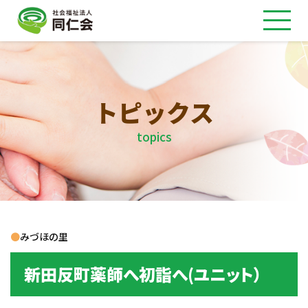
トピックス
topics
●
みづほの里
新田反町薬師へ初詣へ(ユニット）