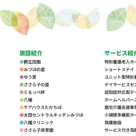
施設紹介
サービス紹
鶴生田園
特別養護老人ホ
みづほの里
ショートステイ
ゆう愛
ユニット型特別
ささら子の里
デイサービスセ
ぐるっぺ絆
認知症対応型デ
八幡
ホームヘルパー
ケアハウスたかちほ
居宅介護支援事
太田セントラルキッチンみづほ
小規模多機能ホ
八幡クリニック
救護施設
ささら子保育園
サービス付き高