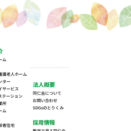
介
ーム
養護老人ホーム
ンター
法人概要
イサービス
同仁会について
ステーション
お問い合わせ
業所
SDGsのとりくみ
ーム
採用情報
齢者住宅
数字で見る同仁会