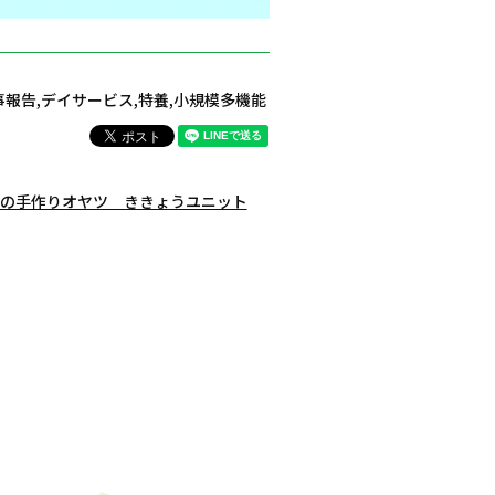
事報告
,
デイサービス
,
特養
,
小規模多機能
の手作りオヤツ ききょうユニット