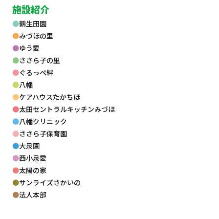
施設紹介
鶴生田園
みづほの里
ゆう愛
ささら子の里
ぐるっぺ絆
八幡
ケアハウスたかちほ
太田セントラルキッチンみづほ
八幡クリニック
ささら子保育園
大泉園
西小泉愛
太陽の家
サンライズさかいの
法人本部