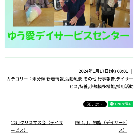
2024年1月17日(水) 03:01
カテゴリー：
未分類
,
新着情報
,
活動風景
,
その他
,
行事報告
,
デイサー
ビス
,
特養
,
小規模多機能
,
採用活動
12月クリスマス会（デイサ
R6.1月、初詣（デイサービ
ービス）
ス）