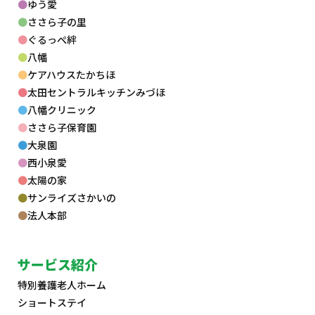
ゆう愛
ささら子の里
ぐるっぺ絆
八幡
ケアハウスたかちほ
太田セントラルキッチンみづほ
八幡クリニック
ささら子保育園
大泉園
西小泉愛
太陽の家
サンライズさかいの
法人本部
サービス紹介
特別養護老人ホーム
ショートステイ