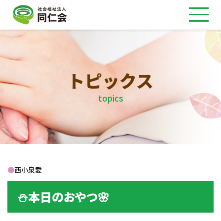
トピックス
topics
●
西小泉愛
⛄本日のおやつ🌸