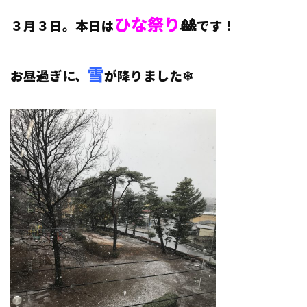
ひな祭り
🎎
３月３日。本日は
です！
雪
お昼過ぎに、
が降りました❄