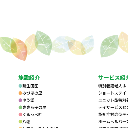
施設紹介
サービス紹
鶴生田園
特別養護老人ホ
みづほの里
ショートステイ
ゆう愛
ユニット型特別
ささら子の里
デイサービスセ
ぐるっぺ絆
認知症対応型デ
八幡
ホームヘルパー