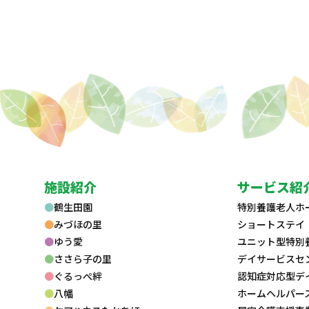
施設紹介
サービス紹
鶴生田園
特別養護老人ホ
みづほの里
ショートステイ
ゆう愛
ユニット型特別
ささら子の里
デイサービスセ
ぐるっぺ絆
認知症対応型デ
八幡
ホームヘルパー