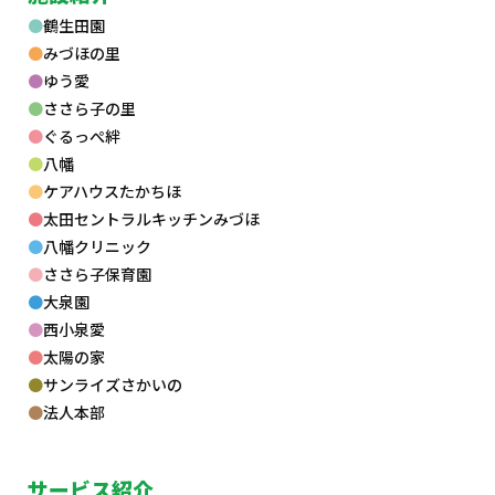
鶴生田園
みづほの里
ゆう愛
ささら子の里
ぐるっぺ絆
八幡
ケアハウスたかちほ
太田セントラルキッチンみづほ
八幡クリニック
ささら子保育園
大泉園
西小泉愛
太陽の家
サンライズさかいの
法人本部
サービス紹介