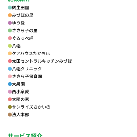
鶴生田園
みづほの里
ゆう愛
ささら子の里
ぐるっぺ絆
八幡
ケアハウスたかちほ
太田セントラルキッチンみづほ
八幡クリニック
ささら子保育園
大泉園
西小泉愛
太陽の家
サンライズさかいの
法人本部
サービス紹介