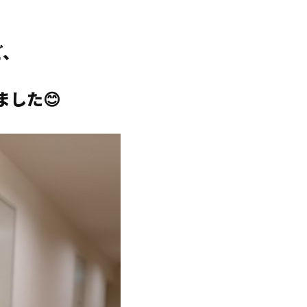
ど、
した😊