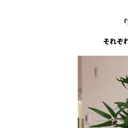
「
それぞ