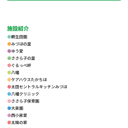
施設紹介
鶴生田園
みづほの里
ゆう愛
ささら子の里
ぐるっぺ絆
八幡
ケアハウスたかちほ
太田セントラルキッチンみづほ
八幡クリニック
ささら子保育園
大泉園
西小泉愛
太陽の家