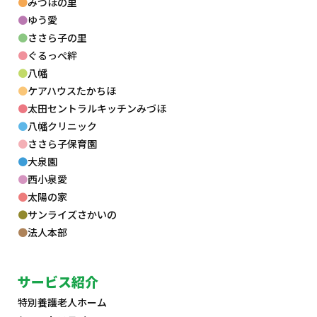
みづほの里
ゆう愛
ささら子の里
ぐるっぺ絆
八幡
ケアハウスたかちほ
太田セントラルキッチンみづほ
八幡クリニック
ささら子保育園
大泉園
西小泉愛
太陽の家
サンライズさかいの
法人本部
サービス紹介
特別養護老人ホーム