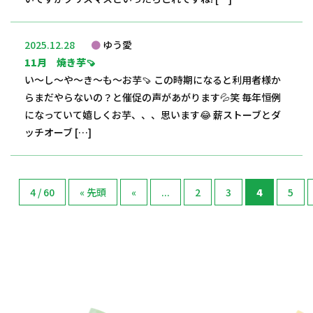
2025.12.28
ゆう愛
11月 焼き芋🍠
い～し～や～き～も～お芋🍠 この時期になると利用者様か
らまだやらないの？と催促の声があがります💦笑 毎年恒例
になっていて嬉しくお芋、、、思います😂 薪ストーブとダ
ッチオーブ […]
4 / 60
« 先頭
«
...
2
3
4
5