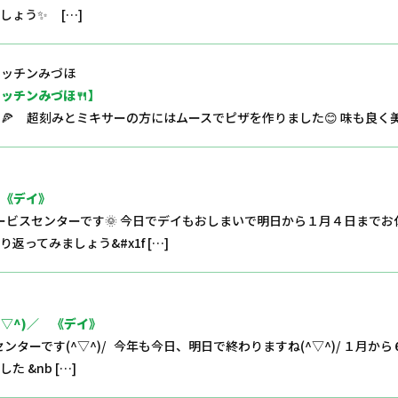
しょう✨ […]
ッチンみづほ
ッチンみづほ🍴】
 超刻みとミキサーの方にはムースでピザを作りました😊 味も良く美
 《デイ》
ービスセンターです🌞 今日でデイもおしまいで明日から１月４日までお休み
ってみましょう&#x1f […]
▽^)／ 《デイ》
ンターです(^▽^)/ 今年も今日、明日で終わりますね(^▽^)/ １月
 &nb […]