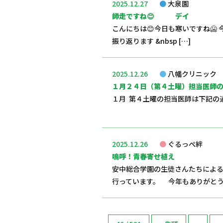
2025.12.27
大泉園
師走ですね😊 デイ
こんにちは😊今日も寒いですね🥶
振り返ります &nbsp […]
2025.12.26
八幡クリニック
１月２４日（第４土曜）担当医師
１月 第４土曜の担当医師は下記の
※ 第
2025.12.26
ぐるっぺ絆
嗚呼！青春寄せ植え
安中総合学園の生徒さんたちによる
行っています。 今年もありがと