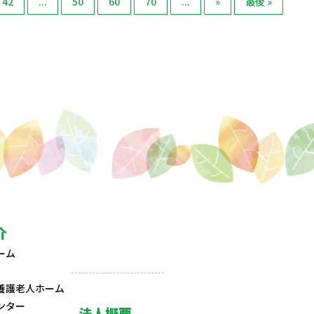
42
...
50
60
70
...
»
最後 »
介
ーム
養護老人ホーム
ンター
法人概要