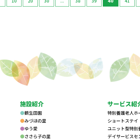
.
10
20
30
...
38
39
40
41
施設紹介
サービス紹
鶴生田園
特別養護老人ホ
みづほの里
ショートステイ
ゆう愛
ユニット型特別
ささら子の里
デイサービスセ