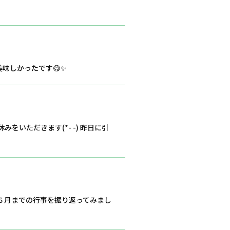
味しかったです😋✨
をいただきます(*- -) 昨日に引
から６月までの行事を振り返ってみまし