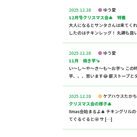
2025.12.28
ゆう愛
12月🎅クリスマス会🎄 特養
大人になるとサンタさんは来てくれ
したのはチキンレッグ！ 丸鶏も良い
2025.12.28
ゆう愛
11月 焼き芋🍠
い～し～や～き～も～お芋🍠 こ
芋、、、思います😂 薪ストーブとダ
2025.12.28
ケアハウスたかち
クリスマス会の様子🎄
Xmas会始まるよ🎄 チキングリル
てぐるぐると🤩 サ […]