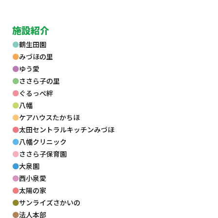
施設紹介
鶴生田園
みづほの里
ゆう愛
ささら子の里
ぐるっぺ絆
八幡
ケアハウスたかちほ
太田セントラルキッチンみづほ
八幡クリニック
ささら子保育園
大泉園
西小泉愛
太陽の家
サンライズさかいの
法人本部