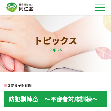
トピックス
topics
●
ささら子保育園
防犯訓練⚠ ～不審者対応訓練～